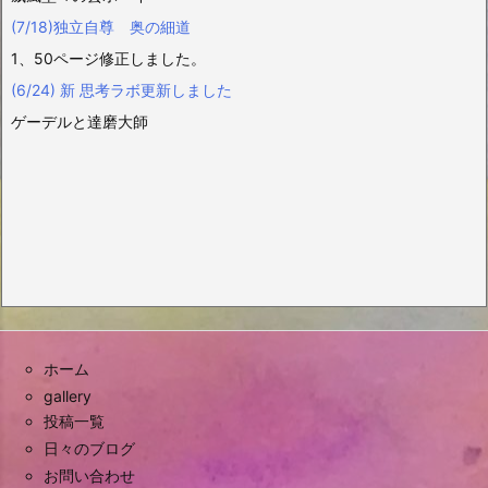
(7/18)独立自尊 奥の細道
1、50ページ修正しました。
(6/24) 新 思考ラボ更新しました
ゲーデルと達磨大師
ホーム
gallery
投稿一覧
日々のブログ
お問い合わせ