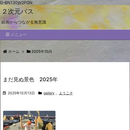
G-BN130W2PGN
２次元パス
絵画からつながる無意識
メニュー
ホーム
>
2025年10月
まだ見ぬ景色 2025年
2025年10月13日
gallery
,
ようこそ