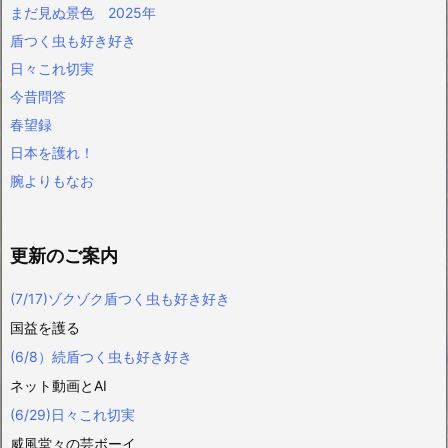
まだ見ぬ景色 2025年
盾つく虫も好き好き
日々これ切実
今昔問答
春望録
日本を護れ！
腕よりもなお
更新のご案内
(7/17)ゾクゾク盾つく虫も好き好き
国益を護る
(6/8）続盾つく虫も好き好き
ネット動画とAI
(6/29)日々これ切実
威風堂々の芸ボーイ