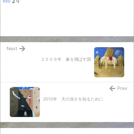
x50
より
Next
２００９年 象を飛ばす国
Prev
2010年 天の深さを知るために