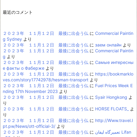
最近のコメント
２０２３年 １１月１２日 最後に出会う仏
に
Commercial Paintin
g Sydney
より
２０２３年 １１月１２日 最後に出会う仏
に
заем онлайн
より
２０２３年 １１月１２日 最後に出会う仏
に
Commercial Paintin
g
より
２０２３年 １１月１２日 最後に出会う仏
に
Самые интересны
е факты о Фаберже
より
２０２３年 １１月１２日 最後に出会う仏
に
https://bookmarklo
ves.com/story17742978/hesman-transport
より
２０２３年 １１月１２日 最後に出会う仏
に
Fuel Prices Week E
nding 17th November 2023
より
２０２３年 １１月１２日 最後に出会う仏
に
Syair Hongkong
よ
り
２０２３年 １１月１２日 最後に出会う仏
に
HORSE FLOATS_
よ
り
２０２３年 １１月１２日 最後に出会う仏
に
http://Www.travel.I
pt.pw/News/ott-official-3/
より
２０２３年 １１月１２日 最後に出会う仏
に
تعمیرگاه لیفان Lifan