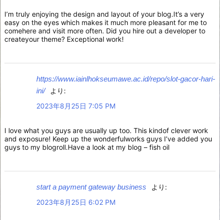
I’m truly enjoying the design and layout of your blog.It’s a very
easy on the eyes which makes it much more pleasant for me to
comehere and visit more often. Did you hire out a developer to
createyour theme? Exceptional work!
https://www.iainlhokseumawe.ac.id/repo/slot-gacor-hari-
ini/
より:
2023年8月25日 7:05 PM
I love what you guys are usually up too. This kindof clever work
and exposure! Keep up the wonderfulworks guys I’ve added you
guys to my blogroll.Have a look at my blog – fish oil
start a payment gateway business
より:
2023年8月25日 6:02 PM