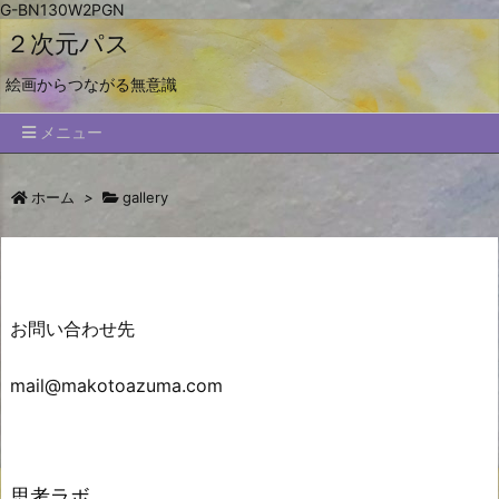
G-BN130W2PGN
２次元パス
絵画からつながる無意識
メニュー
ホーム
>
gallery
お問い合わせ先
mail@makotoazuma.com
思考ラボ