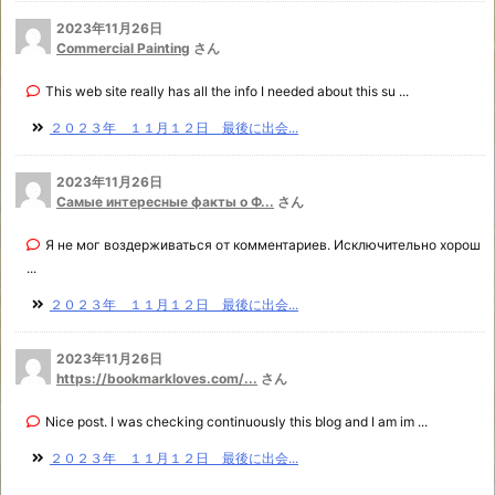
2023年11月26日
Commercial Painting
さん
This web site really has all the info I needed about this su ...
２０２３年 １１月１２日 最後に出会...
2023年11月26日
Самые интересные факты о Ф...
さん
Я не мог воздерживаться от комментариев. Исключительно хорош
...
２０２３年 １１月１２日 最後に出会...
2023年11月26日
https://bookmarkloves.com/...
さん
Nice post. I was checking continuously this blog and I am im ...
２０２３年 １１月１２日 最後に出会...