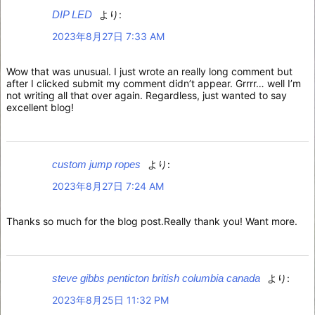
DIP LED
より:
2023年8月27日 7:33 AM
Wow that was unusual. I just wrote an really long comment but
after I clicked submit my comment didn’t appear. Grrrr… well I’m
not writing all that over again. Regardless, just wanted to say
excellent blog!
custom jump ropes
より:
2023年8月27日 7:24 AM
Thanks so much for the blog post.Really thank you! Want more.
steve gibbs penticton british columbia canada
より:
2023年8月25日 11:32 PM