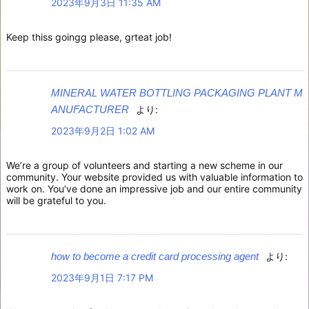
2023年9月3日 11:35 AM
Keep thiss goingg please, grteat job!
MINERAL WATER BOTTLING PACKAGING PLANT M
ANUFACTURER
より:
2023年9月2日 1:02 AM
We’re a group of volunteers and starting a new scheme in our
community. Your website provided us with valuable information to
work on. You’ve done an impressive job and our entire community
will be grateful to you.
how to become a credit card processing agent
より:
2023年9月1日 7:17 PM