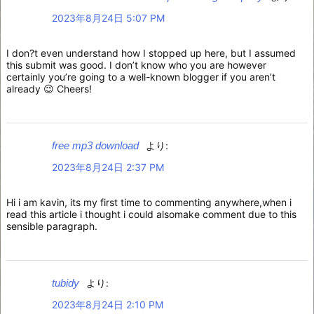
2023年8月24日 5:07 PM
I don?t even understand how I stopped up here, but I assumed
this submit was good. I don’t know who you are however
certainly you’re going to a well-known blogger if you aren’t
already 😉 Cheers!
free mp3 download
より:
2023年8月24日 2:37 PM
Hi i am kavin, its my first time to commenting anywhere,when i
read this article i thought i could alsomake comment due to this
sensible paragraph.
tubidy
より:
2023年8月24日 2:10 PM