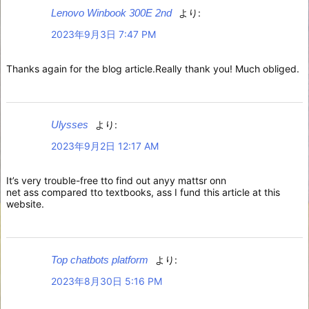
Lenovo Winbook 300E 2nd
より:
2023年9月3日 7:47 PM
Thanks again for the blog article.Really thank you! Much obliged.
Ulysses
より:
2023年9月2日 12:17 AM
It’s very trouble-free tto find out anyy mattsr onn
net ass compared tto textbooks, ass I fund this article at this
website.
Top chatbots platform
より:
2023年8月30日 5:16 PM