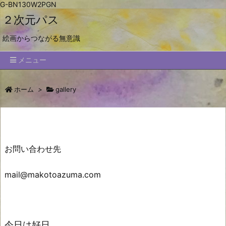
G-BN130W2PGN
２次元パス
絵画からつながる無意識
メニュー
ホーム
>
gallery
お問い合わせ先
mail@makotoazuma.com
今日は好日