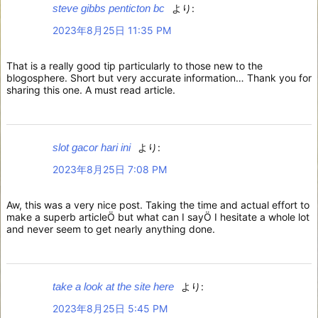
steve gibbs penticton bc
より:
2023年8月25日 11:35 PM
That is a really good tip particularly to those new to the
blogosphere. Short but very accurate information… Thank you for
sharing this one. A must read article.
slot gacor hari ini
より:
2023年8月25日 7:08 PM
Aw, this was a very nice post. Taking the time and actual effort to
make a superb articleÖ but what can I sayÖ I hesitate a whole lot
and never seem to get nearly anything done.
take a look at the site here
より:
2023年8月25日 5:45 PM