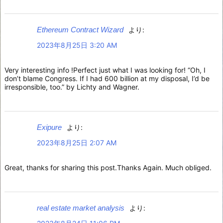
Ethereum Contract Wizard
より:
2023年8月25日 3:20 AM
Very interesting info !Perfect just what I was looking for! “Oh, I
don’t blame Congress. If I had 600 billion at my disposal, I’d be
irresponsible, too.” by Lichty and Wagner.
Exipure
より:
2023年8月25日 2:07 AM
Great, thanks for sharing this post.Thanks Again. Much obliged.
real estate market analysis
より: