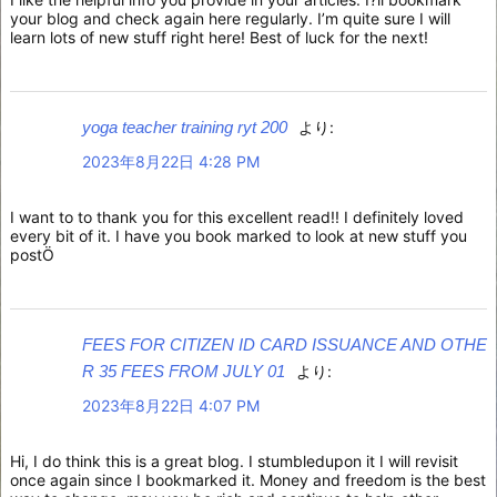
your blog and check again here regularly. I’m quite sure I will
learn lots of new stuff right here! Best of luck for the next!
yoga teacher training ryt 200
より:
2023年8月22日 4:28 PM
I want to to thank you for this excellent read!! I definitely loved
every bit of it. I have you book marked to look at new stuff you
postÖ
FEES FOR CITIZEN ID CARD ISSUANCE AND OTHE
R 35 FEES FROM JULY 01
より:
2023年8月22日 4:07 PM
Hi, I do think this is a great blog. I stumbledupon it I will revisit
once again since I bookmarked it. Money and freedom is the best