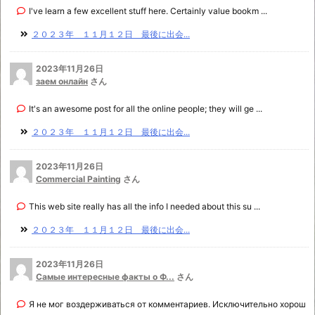
I've learn a few excellent stuff here. Certainly value bookm ...
２０２３年 １１月１２日 最後に出会...
2023年11月26日
заем онлайн
さん
It's an awesome post for all the online people; they will ge ...
２０２３年 １１月１２日 最後に出会...
2023年11月26日
Commercial Painting
さん
This web site really has all the info I needed about this su ...
２０２３年 １１月１２日 最後に出会...
2023年11月26日
Самые интересные факты о Ф...
さん
Я не мог воздерживаться от комментариев. Исключительно хорош