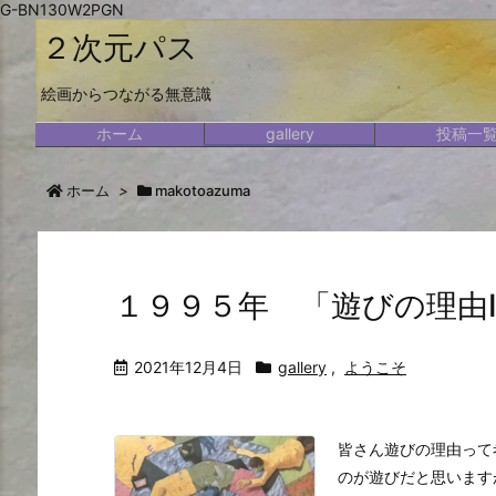
G-BN130W2PGN
２次元パス
絵画からつながる無意識
ホーム
gallery
投稿一
ホーム
>
makotoazuma
１９９５年 「遊びの理由
2021年12月4日
gallery
,
ようこそ
皆さん遊びの理由って
のが遊びだと思います