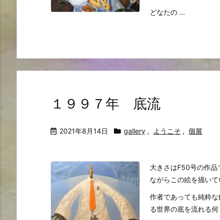
どなたの ...
１９９７年 底流
2021年8月14日
gallery
,
ようこそ
,
個展
大きさはF50号の作
ながらこの絵を描いて
作者であっても純粋な
る世界の底を流れる何 .