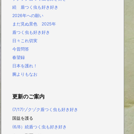
続 盾つく虫も好き好き
2026年への願い
まだ見ぬ景色 2025年
盾つく虫も好き好き
日々これ切実
今昔問答
春望録
日本を護れ！
腕よりもなお
更新のご案内
(7/17)ゾクゾク盾つく虫も好き好き
国益を護る
(6/8）続盾つく虫も好き好き