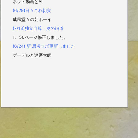
ネット動画とAI
(6/29)日々これ切実
威風堂々の芸ボーイ
(7/18)独立自尊 奥の細道
1、50ページ修正しました。
(6/24) 新 思考ラボ更新しました
ゲーデルと達磨大師