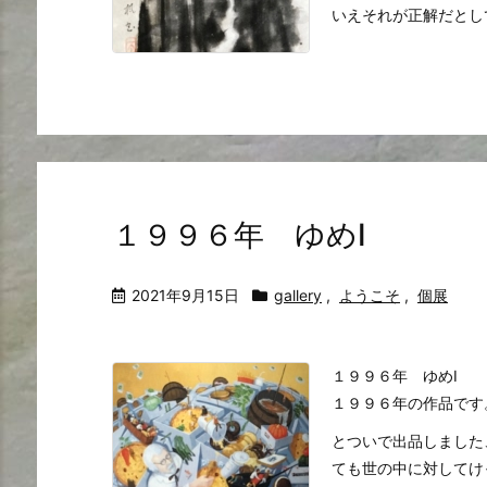
いえそれが正解だとして
１９９６年 ゆめⅠ
2021年9月15日
gallery
,
ようこそ
,
個展
１９９６年 ゆめⅠ
１９９６年の作品で
とついで出品しました
ても世の中に対してけ