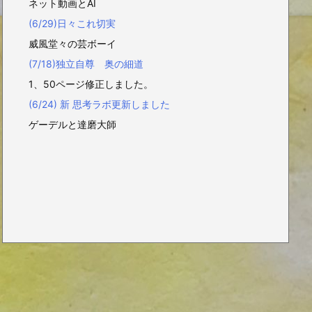
ネット動画とAI
(6/29)日々これ切実
威風堂々の芸ボーイ
(7/18)独立自尊 奥の細道
1、50ページ修正しました。
(6/24) 新 思考ラボ更新しました
ゲーデルと達磨大師