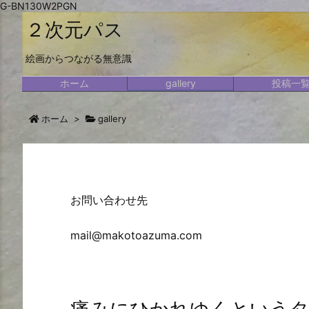
G-BN130W2PGN
２次元パス
絵画からつながる無意識
ホーム
gallery
投稿一
ホーム
>
gallery
お問い合わせ先
mail@makotoazuma.com