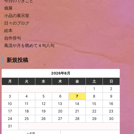
今日のできごと
個展
小品の展示室
日々のブログ
絵本
自作俳句
風流や月を眺めて４句八句
新規投稿
2026年8月
月
火
水
木
金
土
日
1
2
3
4
5
6
7
8
9
10
11
12
13
14
15
16
17
18
19
20
21
22
23
24
25
26
27
28
29
30
31
« 6月