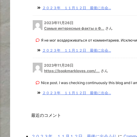
２０２３年 １１月１２日 最後に出会...
2023年11月26日
Самые интересные факты о Ф...
さん
Я не мог воздерживаться от комментариев. Исключит
２０２３年 １１月１２日 最後に出会...
2023年11月26日
https://bookmarkloves.com/...
さん
Nice post. I was checking continuously this blog and I am 
２０２３年 １１月１２日 最後に出会...
最近のコメント
２０２３年 １１月１２日 最後に出会う仏
に
Commer