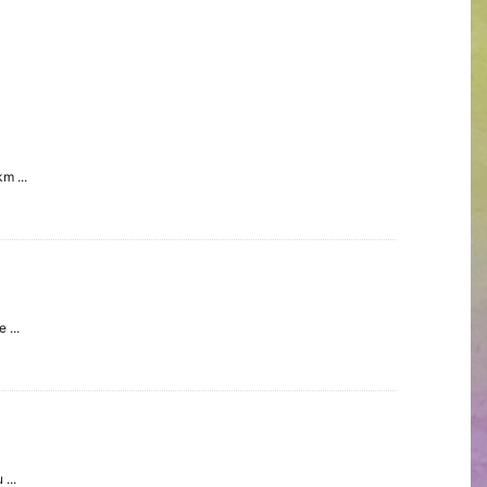
m ...
 ...
...