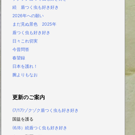
続 盾つく虫も好き好き
2026年への願い
まだ見ぬ景色 2025年
盾つく虫も好き好き
日々これ切実
今昔問答
春望録
日本を護れ！
腕よりもなお
更新のご案内
(7/17)ゾクゾク盾つく虫も好き好き
国益を護る
(6/8）続盾つく虫も好き好き