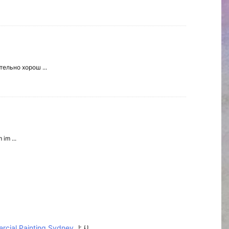
ельно хорош ...
im ...
cial Painting Sydney
より