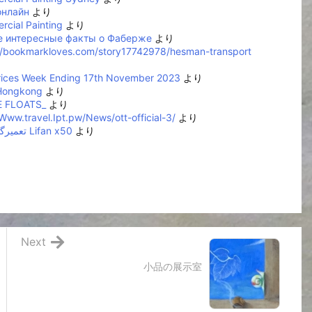
онлайн
より
cial Painting
より
 интересные факты о Фаберже
より
//bookmarkloves.com/story17742978/hesman-transport
rices Week Ending 17th November 2023
より
 Hongkong
より
 FLOATS_
より
/Www.travel.Ipt.pw/News/ott-official-3/
より
تعمیرگاه لیفان Lifan x50
より
Next
小品の展示室