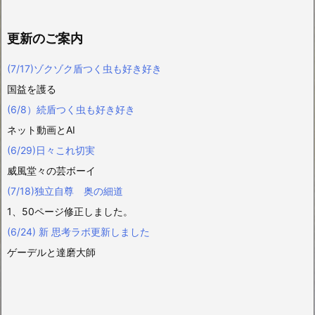
更新のご案内
(7/17)ゾクゾク盾つく虫も好き好き
国益を護る
(6/8）続盾つく虫も好き好き
ネット動画とAI
(6/29)日々これ切実
威風堂々の芸ボーイ
(7/18)独立自尊 奥の細道
1、50ページ修正しました。
(6/24) 新 思考ラボ更新しました
ゲーデルと達磨大師