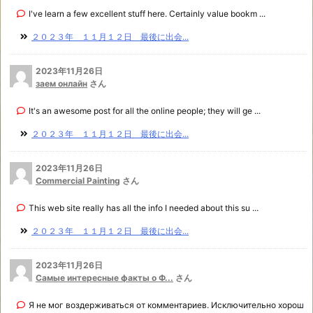
I've learn a few excellent stuff here. Certainly value bookm ...
２０２３年 １１月１２日 最後に出会...
2023年11月26日
заем онлайн
さん
It's an awesome post for all the online people; they will ge ...
２０２３年 １１月１２日 最後に出会...
2023年11月26日
Commercial Painting
さん
This web site really has all the info I needed about this su ...
２０２３年 １１月１２日 最後に出会...
2023年11月26日
Самые интересные факты о Ф...
さん
Я не мог воздерживаться от комментариев. Исключительно хорош