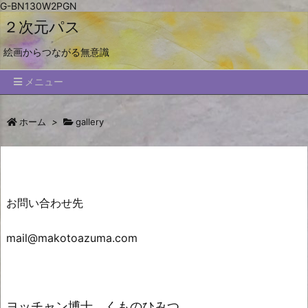
G-BN130W2PGN
２次元パス
絵画からつながる無意識
メニュー
ホーム
>
gallery
お問い合わせ先
mail@makotoazuma.com
ヨッチャン博士 くものひみつ