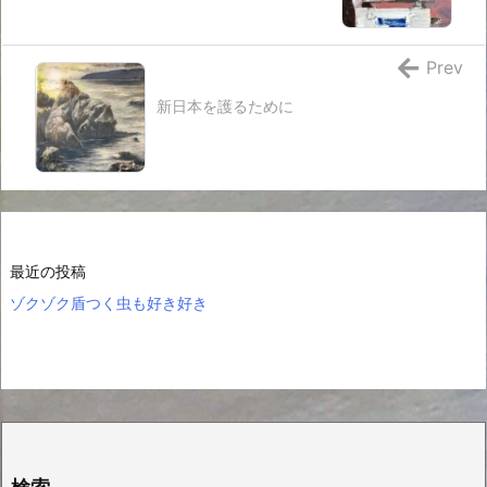
Prev
新日本を護るために
最近の投稿
ゾクゾク盾つく虫も好き好き