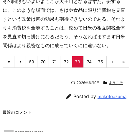
その関係もいよいよここが天王山となるはずだ。要する
に、このような場面では、もはや食品に限り消費税を見直
すという政策は何の効果も期待できないのである。それよ
りも消費税を全廃することは、改めて日米の相互関税全体
を見直す切っ掛けになるだろう、そうなればますます日米
関係はより親密なものに成っていくにに違いない。
«
‹
69
70
71
72
73
74
75
›
»
2026年6月9日
ようこそ
Posted by
makotoazuma
最近のコメント