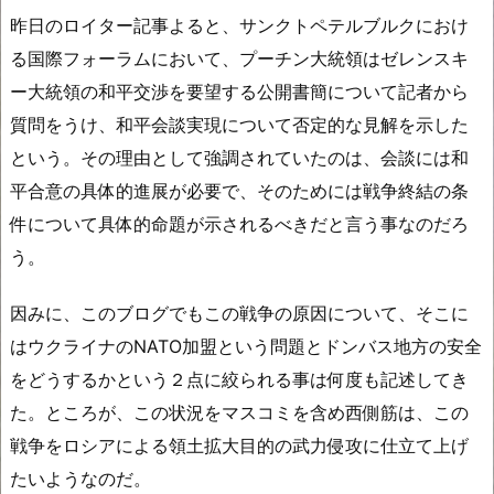
昨日のロイター記事よると、サンクトペテルブルクにおけ
る国際フォーラムにおいて、プーチン大統領はゼレンスキ
ー大統領の和平交渉を要望する公開書簡について記者から
質問をうけ、和平会談実現について否定的な見解を示した
という。その理由として強調されていたのは、会談には和
平合意の具体的進展が必要で、そのためには戦争終結の条
件について具体的命題が示されるべきだと言う事なのだろ
う。
因みに、このブログでもこの戦争の原因について、そこに
はウクライナのNATO加盟という問題とドンバス地方の安全
をどうするかという２点に絞られる事は何度も記述してき
た。ところが、この状況をマスコミを含め西側筋は、この
戦争をロシアによる領土拡大目的の武力侵攻に仕立て上げ
たいようなのだ。