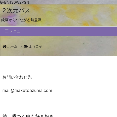
G-BN130W2PGN
２次元パス
絵画からつながる無意識
メニュー
ホーム
>
ようこそ
お問い合わせ先
mail@makotoazuma.com
続 盾つく虫も好き好き