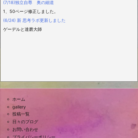
(7/18)独立自尊 奥の細道
1、50ページ修正しました。
(6/24) 新 思考ラボ更新しました
ゲーデルと達磨大師
ホーム
gallery
投稿一覧
日々のブログ
お問い合わせ
プライバシーポリシー