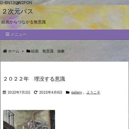
G-BN130W2PGN
２次元パス
絵画からつながる無意識
メニュー
ホーム
>
絵画 無意識 抽象
２０２２年 埋没する意識
2022年7月2日
2023年4月6日
gallery
,
ようこそ