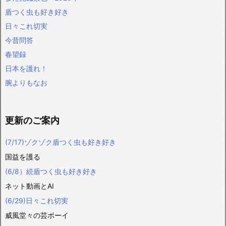
盾つく虫も好き好き
日々これ切実
今昔問答
春望録
日本を護れ！
腕よりもなお
更新のご案内
(7/17)ゾクゾク盾つく虫も好き好き
国益を護る
(6/8）続盾つく虫も好き好き
ネット動画とAI
(6/29)日々これ切実
威風堂々の芸ボーイ