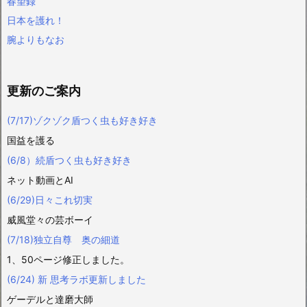
春望録
日本を護れ！
腕よりもなお
更新のご案内
(7/17)ゾクゾク盾つく虫も好き好き
国益を護る
(6/8）続盾つく虫も好き好き
ネット動画とAI
(6/29)日々これ切実
威風堂々の芸ボーイ
(7/18)独立自尊 奥の細道
1、50ページ修正しました。
(6/24) 新 思考ラボ更新しました
ゲーデルと達磨大師