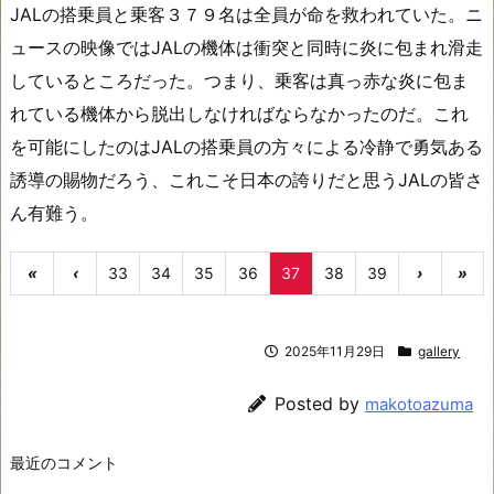
JALの搭乗員と乗客３７９名は全員が命を救われていた。ニ
ュースの映像ではJALの機体は衝突と同時に炎に包まれ滑走
しているところだった。つまり、乗客は真っ赤な炎に包ま
れている機体から脱出しなければならなかったのだ。これ
を可能にしたのはJALの搭乗員の方々による冷静で勇気ある
誘導の賜物だろう、これこそ日本の誇りだと思うJALの皆さ
ん有難う。
«
‹
33
34
35
36
37
38
39
›
»
2025年11月29日
gallery
Posted by
makotoazuma
最近のコメント