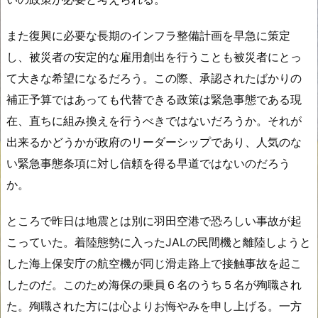
また復興に必要な長期のインフラ整備計画を早急に策定
し、被災者の安定的な雇用創出を行うことも被災者にとっ
て大きな希望になるだろう。この際、承認されたばかりの
補正予算ではあっても代替できる政策は緊急事態である現
在、直ちに組み換えを行うべきではないだろうか。それが
出来るかどうかが政府のリーダーシップであり、人気のな
い緊急事態条項に対し信頼を得る早道ではないのだろう
か。
ところで昨日は地震とは別に羽田空港で恐ろしい事故が起
こっていた。着陸態勢に入ったJALの民間機と離陸しようと
した海上保安庁の航空機が同じ滑走路上で接触事故を起こ
したのだ。このため海保の乗員６名のうち５名が殉職され
た。殉職された方には心よりお悔やみを申し上げる。一方