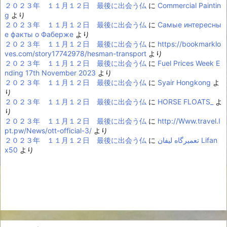
２０２３年 １１月１２日 最後に出会う仏
に
Commercial Paintin
g
より
２０２３年 １１月１２日 最後に出会う仏
に
Самые интересны
е факты о Фаберже
より
２０２３年 １１月１２日 最後に出会う仏
に
https://bookmarklo
ves.com/story17742978/hesman-transport
より
２０２３年 １１月１２日 最後に出会う仏
に
Fuel Prices Week E
nding 17th November 2023
より
２０２３年 １１月１２日 最後に出会う仏
に
Syair Hongkong
よ
り
２０２３年 １１月１２日 最後に出会う仏
に
HORSE FLOATS_
よ
り
２０２３年 １１月１２日 最後に出会う仏
に
http://Www.travel.I
pt.pw/News/ott-official-3/
より
２０２３年 １１月１２日 最後に出会う仏
に
تعمیرگاه لیفان Lifan
x50
より