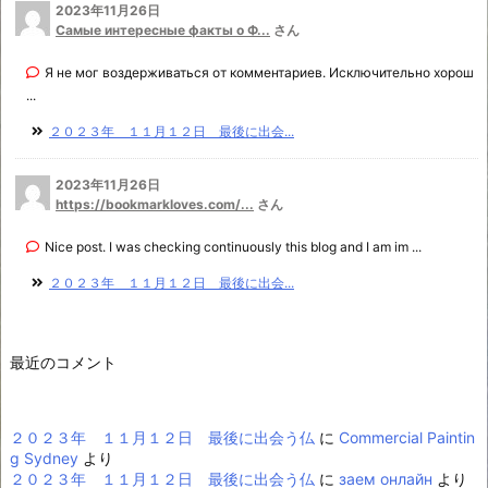
2023年11月26日
Самые интересные факты о Ф...
さん
Я не мог воздерживаться от комментариев. Исключительно хорош
...
２０２３年 １１月１２日 最後に出会...
2023年11月26日
https://bookmarkloves.com/...
さん
Nice post. I was checking continuously this blog and I am im ...
２０２３年 １１月１２日 最後に出会...
最近のコメント
２０２３年 １１月１２日 最後に出会う仏
に
Commercial Paintin
g Sydney
より
２０２３年 １１月１２日 最後に出会う仏
に
заем онлайн
より