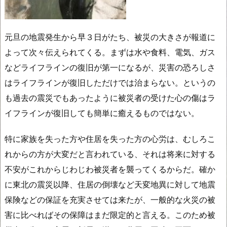
元旦の地震発生から早３日がたち、被災の大きさが報道に
よって次々伝えられてくる。まずは水や食料、電気、ガス
などライフラインの復旧が第一になるが、災害の恐ろしさ
はライフラインが復旧しただけでは治まらない。というの
も過去の震災でもあったように被災者の受けた心の傷はラ
イフラインが復旧しても簡単に癒えるものではない。
特に家族を失った方や住居を失った方の心労は、むしろこ
れからの方が大変だと言われている、それは将来に対する
不安がこれからじわじわ被災者を襲ってくるからだ。確か
に東北の震災以降、住居の倒壊など天変地異に対して地震
保険などの保証を充実させては来たが、一般的な火災の被
害に比べればその保障はまだ限定的と言える。このため被