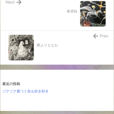
Next
春望録
Prev
腕よりもなお
最近の投稿
ゾクゾク盾つく虫も好き好き