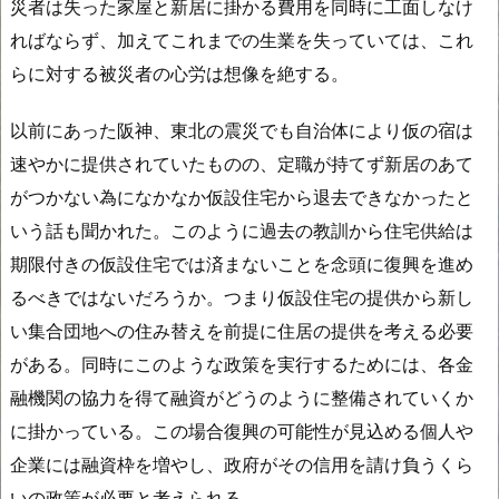
災者は失った家屋と新居に掛かる費用を同時に工面しなけ
ればならず、加えてこれまでの生業を失っていては、これ
らに対する被災者の心労は想像を絶する。
以前にあった阪神、東北の震災でも自治体により仮の宿は
速やかに提供されていたものの、定職が持てず新居のあて
がつかない為になかなか仮設住宅から退去できなかったと
いう話も聞かれた。このように過去の教訓から住宅供給は
期限付きの仮設住宅では済まないことを念頭に復興を進め
るべきではないだろうか。つまり仮設住宅の提供から新し
い集合団地への住み替えを前提に住居の提供を考える必要
がある。同時にこのような政策を実行するためには、各金
融機関の協力を得て融資がどうのように整備されていくか
に掛かっている。この場合復興の可能性が見込める個人や
企業には融資枠を増やし、政府がその信用を請け負うくら
いの政策が必要と考えられる。