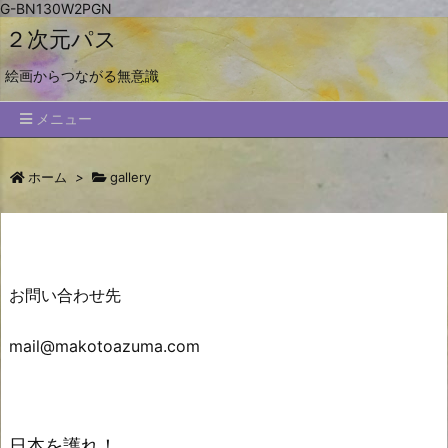
G-BN130W2PGN
２次元パス
絵画からつながる無意識
メニュー
ホーム
>
gallery
お問い合わせ先
mail@makotoazuma.com
日本を護れ！