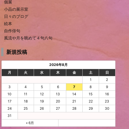
個展
小品の展示室
日々のブログ
絵本
自作俳句
風流や月を眺めて４句八句
新規投稿
2026年8月
月
火
水
木
金
土
日
1
2
3
4
5
6
7
8
9
10
11
12
13
14
15
16
17
18
19
20
21
22
23
24
25
26
27
28
29
30
31
« 6月