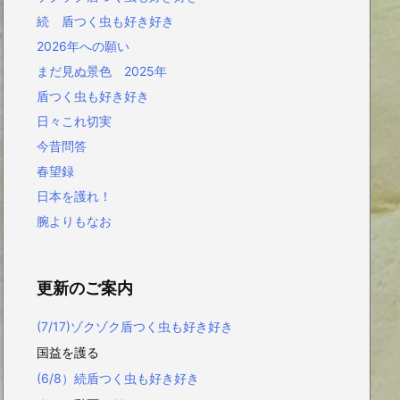
続 盾つく虫も好き好き
2026年への願い
まだ見ぬ景色 2025年
盾つく虫も好き好き
日々これ切実
今昔問答
春望録
日本を護れ！
腕よりもなお
更新のご案内
(7/17)ゾクゾク盾つく虫も好き好き
国益を護る
(6/8）続盾つく虫も好き好き