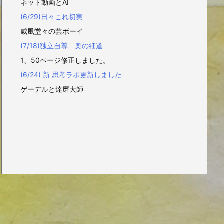
ネット動画とAI
(6/29)日々これ切実
威風堂々の芸ボーイ
(7/18)独立自尊 奥の細道
1、50ページ修正しました。
(6/24) 新 思考ラボ更新しました
ゲーデルと達磨大師