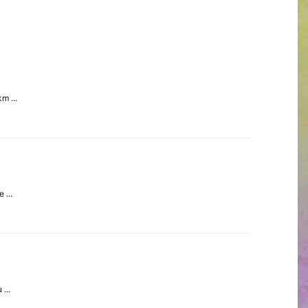
m ...
 ...
...