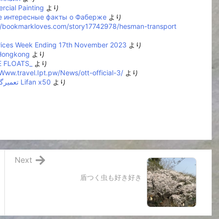
cial Painting
より
 интересные факты о Фаберже
より
//bookmarkloves.com/story17742978/hesman-transport
rices Week Ending 17th November 2023
より
 Hongkong
より
 FLOATS_
より
/Www.travel.Ipt.pw/News/ott-official-3/
より
تعمیرگاه لیفان Lifan x50
より
Next
盾つく虫も好き好き