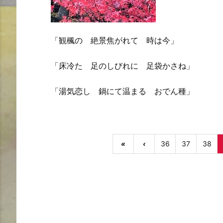
「観楓の 絶景焦がれて 時は今」
「床冷た 足のしびれに 足袋かさね」
「湯気恋し 鍋にて温まる おでん種」
«
‹
36
37
38