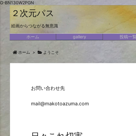
G-BN130W2PGN
２次元パス
絵画からつながる無意識
ホーム
gallery
投稿一
ホーム
>
ようこそ
お問い合わせ先
mail@makotoazuma.com