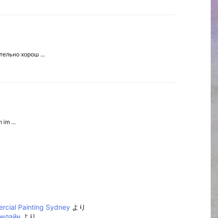
ельно хорош ...
im ...
cial Painting Sydney
より
онлайн
より