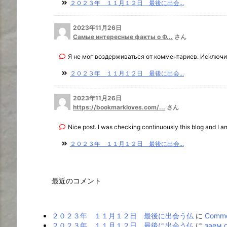
２０２３年 １１月１２日 最後に出会...
2023年11月26日
Самые интересные факты о Ф...
さん
Я не мог воздерживаться от комментариев. Исключит
２０２３年 １１月１２日 最後に出会...
2023年11月26日
https://bookmarkloves.com/...
さん
Nice post. I was checking continuously this blog and I am 
２０２３年 １１月１２日 最後に出会...
最近のコメント
２０２３年 １１月１２日 最後に出会う仏
に
Commer
２０２３年 １１月１２日 最後に出会う仏
に
заем 