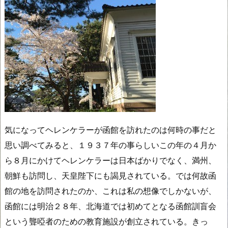
気になってヘレンケラーが函館を訪れたのは何時の事だと
思い調べてみると、１９３７年の事らしいこの年の４月か
ら８月にかけてヘレンケラーは日本ばかりでなく、満州、
朝鮮も訪問し、天皇陛下にも謁見されている。では何故函
館の地を訪問されたのか、これは私の想像でしかないが、
函館には明治２８年、北海道では初めてとなる函館訓盲会
という聾啞者のための教育施設が創立されている。きっ