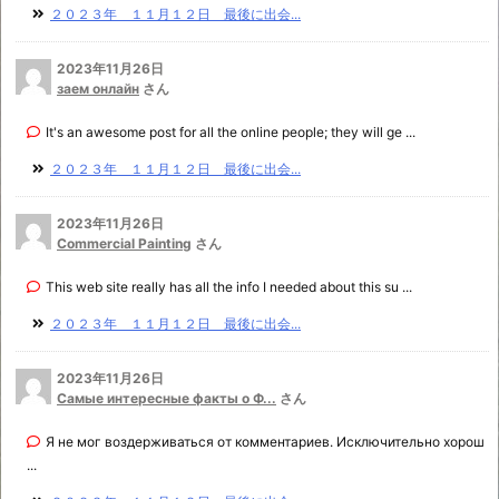
２０２３年 １１月１２日 最後に出会...
2023年11月26日
заем онлайн
さん
It's an awesome post for all the online people; they will ge ...
２０２３年 １１月１２日 最後に出会...
2023年11月26日
Commercial Painting
さん
This web site really has all the info I needed about this su ...
２０２３年 １１月１２日 最後に出会...
2023年11月26日
Самые интересные факты о Ф...
さん
Я не мог воздерживаться от комментариев. Исключительно хорош
...