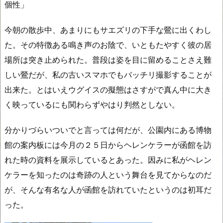
個性」
今朝の散歩中、あまりにもサエズリの下手な鶯に出くわし
た。その特徴ある鳴き声のお陰で、いともたやすく彼の居
場所は突き止められた。普段は姿を目に留めることさえ難
しい鶯だが、私の古いスマホでもバッチリ撮影することが
出来た。とはいえウグイスの擬態はさすがで真ん中に大き
く映っているにも関わらずやはり判然としない。
分かりづらいついでと言っては何だが、公園内にある博物
館の案内板には今月の２５日からヘレンケラーが函館を訪
れた時の資料を展示しているとあった。因みに私がヘレン
ケラーを知ったのは奇跡の人という舞台を見てからなのだ
が、そんな有名な人が函館を訪れていたというのは初耳だ
った。