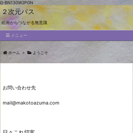
G-BN130W2PGN
２次元パス
絵画からつながる無意識
メニュー
ホーム
>
ようこそ
お問い合わせ先
mail@makotoazuma.com
日々これ切実