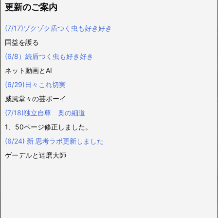
更新のご案内
(7/17)ゾクゾク盾つく虫も好き好き
国益を護る
(6/8）続盾つく虫も好き好き
ネット動画とAI
(6/29)日々これ切実
威風堂々の芸ボーイ
(7/18)独立自尊 奥の細道
1、50ページ修正しました。
(6/24) 新 思考ラボ更新しました
ゲーデルと達磨大師