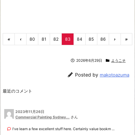
«
‹
80
81
82
83
84
85
86
›
»
2026年6月29日
ようこそ
Posted by
makotoazuma
最近のコメント
2023年11月26日
Commercial Painting Sydney...
さん
I've learn a few excellent stuff here. Certainly value bookm ...