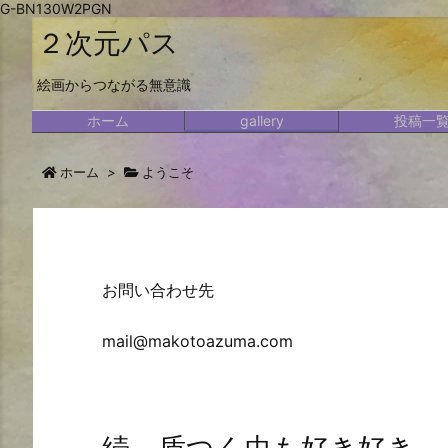
G-BN130W2PGN
２次元パス
絵画からつながる無意識
ホーム
gallery
投稿一
ホーム
>
ようこそ
お問い合わせ先
mail@makotoazuma.com