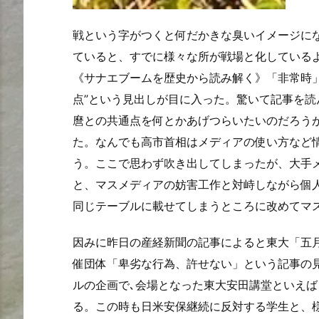
戦という字がつくと何だかきな臭いイメージに
ていると、すでに様々な所が戦場と化している
《サナエブームを歴史から読み解く》「非常時
点”という見出しが目に入った。驚いて記事を
麿との共通点を何とかあげつらいたいのだろう
た。なんでも高市首相はメディアの使い方など
う。ここで思わず吹き出してしまったが、大手
と、マスメディアの妨害工作と対峙しながら個
同じテーブルに載せてしまうところに改めてマ
因みに昨日の産経新聞の記事によると
東大「五
催団体「卑劣な行為、許せない」という記事の
ルの企画で､会場となった東大安田講堂といえ
る。この時も日米安保継続に反対する学生と、