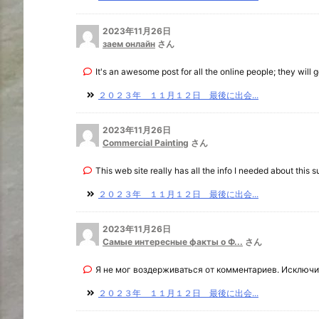
2023年11月26日
заем онлайн
さん
It's an awesome post for all the online people; they will ge
２０２３年 １１月１２日 最後に出会...
2023年11月26日
Commercial Painting
さん
This web site really has all the info I needed about this su 
２０２３年 １１月１２日 最後に出会...
2023年11月26日
Самые интересные факты о Ф...
さん
Я не мог воздерживаться от комментариев. Исключит
２０２３年 １１月１２日 最後に出会...