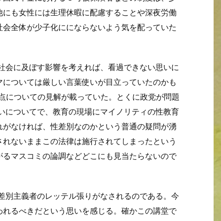
他にも女性には生理休暇に配慮することや深夜労働
社会全体が少子化ににならないよう気を配っていた
が社会に及ぼす影響を考えれば、看過できない思いに
マについては厳しい言葉使いが目立っていたのかも
題点についての見解が載っていた。とくに政党が問題
扱いについてで、教育の現場にマイノリティの性教育
れがなければ、性差別なのかという普通の疑問が湧
されないままこの法律は施行されてしまったという
がるマスコミの論調などどこにも見当たらないので
は差別主義者のレッテル張りがなされるのである。今
われるべきだという思いを感じる。確かこの講堂で