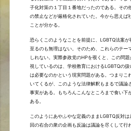
子化対策の１丁目１番地だったのである。その
の禁止などが厳格化されていた。今から思えば
ことが分かる。
恐らくこのようなことを前提に、LGBTQ法案
至るのも無理はない。そのため、これらのテー
しれない。実際参政党のHPを覗くと、この問
視しているのは、学校教育におけるLGBTQの
は必要なのかという現実問題がある。つまりこ
いてくるが、このような法律解釈もまるで議論
事実がある。もちろんこんなところまで食い下
ある。
このようにあやふやな定義のままLGBTQ反対
回の右合の衆の企画も反論は議論を尽くして行