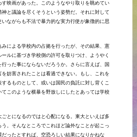
わす映画があった。このようなやり取りを眺めてい
精神と議論を尽くそうという姿勢だ。それに対して
使いながらも不法で暴力的な実力行使が象徴的に思
込みによる学校内の占拠を行ったが、その結果、憲
ルールに基づき学校側の許可を取りつけ、ようやく
を行った事にならないだろうか。さらに言えば、国
言を妨害されたことは看過できない。もし、これを
表するものとして、或いは国民の負託に対し背くこ
いてこのような横暴を野放しにしたとあっては学校
大ごとになるのではと心配になる。東大といえば多
ろう。そんなところでこれほど論外なことが起こっ
環だったとすれば、空恐ろしい結果になりかねな