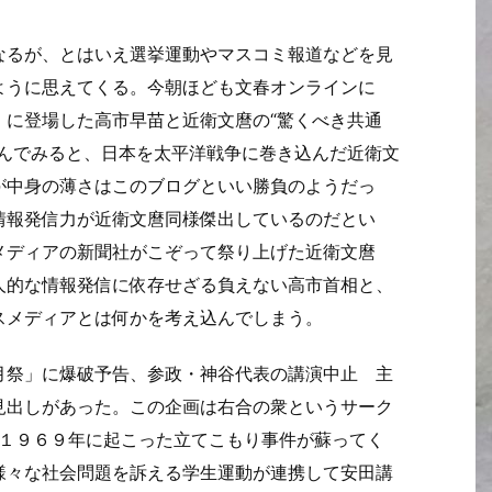
なるが、とはいえ選挙運動やマスコミ報道などを見
ように思えてくる。今朝ほども文春オンラインに
」に登場した高市早苗と近衛文麿の“驚くべき共通
読んでみると、日本を太平洋戦争に巻き込んだ近衛文
が中身の薄さはこのブログといい勝負のようだっ
情報発信力が近衛文麿同様傑出しているのだとい
メディアの新聞社がこぞって祭り上げた近衛文麿
人的な情報発信に依存せざる負えない高市首相と、
スメディアとは何かを考え込んでしまう。
月祭」に爆破予告、参政・神谷代表の講演中止 主
見出しがあった。この企画は右合の衆というサーク
ば１９６９年に起こった立てこもり事件が蘇ってく
様々な社会問題を訴える学生運動が連携して安田講