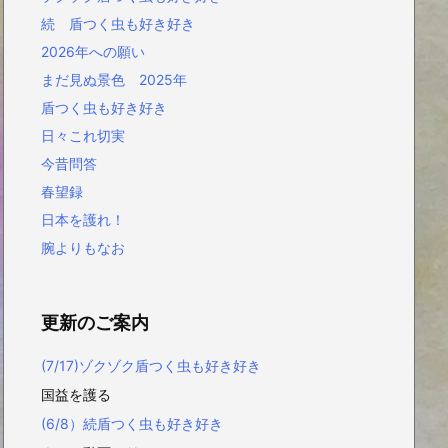
続 盾つく虫も好き好き
2026年への願い
まだ見ぬ景色 2025年
盾つく虫も好き好き
日々これ切実
今昔問答
春望録
日本を護れ！
腕よりもなお
更新のご案内
(7/17)ゾクゾク盾つく虫も好き好き
国益を護る
(6/8）続盾つく虫も好き好き