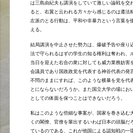
は三島由紀夫も講演をしていて激しい論戦を交
ると、右翼と云われる方々から感じるのは遵法
左派のとる行動は、平和や非暴力という言葉を
える。
結局講演を中止させた勢力は、爆破予告や座り
法で守られるはずの学生の知る権利は奪われ、
当日を迎えた右合の衆に対しても威力業務妨害
会議員であり国政政党を代表する神谷代表の発
不問のままにすれば、このような横暴を党を代
とにならないだろうか。また国立大学の場にお
としての体面を保つことはできないだろう。
私はこのような些細な事案が、国家を巻き込む
くの閣僚、官僚を輩出するいわば日本の頭脳だ
ているのである、これが他国による認知戦の一