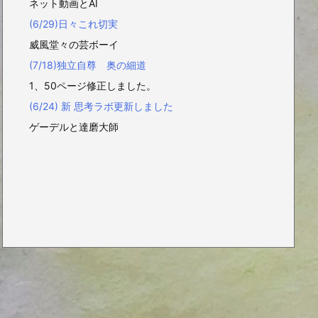
ネット動画とAI
(6/29)日々これ切実
威風堂々の芸ボーイ
(7/18)独立自尊 奥の細道
1、50ページ修正しました。
(6/24) 新 思考ラボ更新しました
ゲーデルと達磨大師