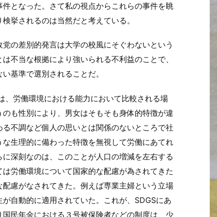
事件となった。さて私の視点からこれらの事件を眺
り検挙されるのは当然だと考えている。
政党の差別的発言は大学の校風にそぐわないという
とは不当な根拠により強いられる不利益のことで、
ない基準で選別されることだ。
ては、労働環境における能力において比較される場
うのも性別により、男女はそもそも身体的特徴が違
わる不調など個人の思いとは関係のないところで社
うな生理的に備わった特徴を無視して労働にあてれ
らに深刻なのは、このことが人口の増減を左右する
ては労働環境について国家的な配慮が為されてきた
な配慮がなされてきた。例えば専業主婦という立場
が自動的に適用されていた。これが、SDGSにあ
り国民年金における３号被保険者などの制度は、少