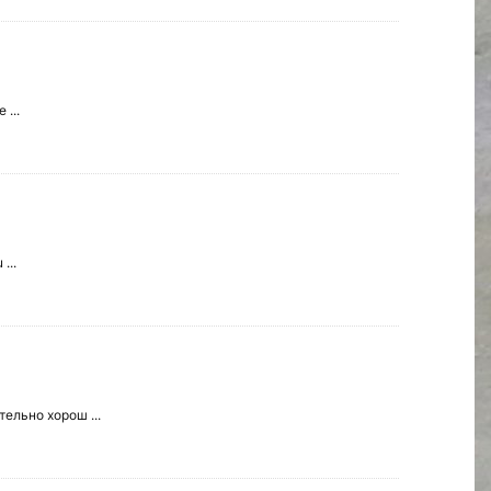
 ...
...
ельно хорош ...