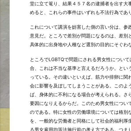
堂に立て篭り、結果４５７名の逮捕者を出す大
めると、これらの事件はいずれも不法行為であ
これについて講演を妨害した側の言い分は、参
意見だ。ところで差別が問題になるのは、差別
具体的に出身地や人種など選別の目的にそぐわ
ところでLGBTQで問題にされる男女性につい
合、これは不当な基準と言えるだろうか。とい
っている。その違いといえば、筋力や排卵に関
会に影響を及ぼしてしまうことがある。このよ
ば、身体的に不利になる場合が考えられる。さ
要因になりえるからだ。このため男女性につい
のである。特に女性の労働環境については格別
を、一般的な労働者と同格にして社会的福利厚生
る男女雇用均等法施行前の考え方である。つま