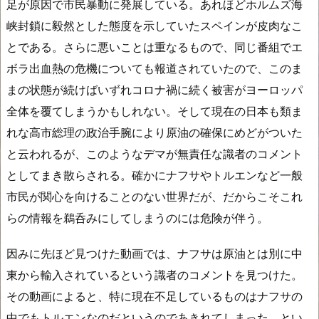
足が原因で市民暴動に発展している。あれほどホルムズ海
峡封鎖に毅然とした態度を示していたスペインが皮肉なこ
とである。さらに悪いことは重なるもので、同じ番組でエ
ボラ出血熱の危機についても報道されていたので、このま
まの状態が続けばいずれコロナ禍に続く被害がヨーロッパ
全体を覆てしまうかもしれない。そして現在の日本も類ま
れな高市総理の政治手腕により原油の確保にめどがついた
と云われるが、このようなデマが無責任な識者のコメント
としてまき散らされる。確かにナフサやトルエンなど一般
市民が関心を向けることのない世界だが、だからこそこれ
らの情報を鵜呑みにしてしまうのには危険が伴う。
因みに先ほど見つけた動画では、ナフサは原油とは別に中
東から輸入されているという識者のコメントを見つけた。
その動画によると、特に現在不足しているものはナフサの
中でもトルエンなのだというのであきれてしまった。とい