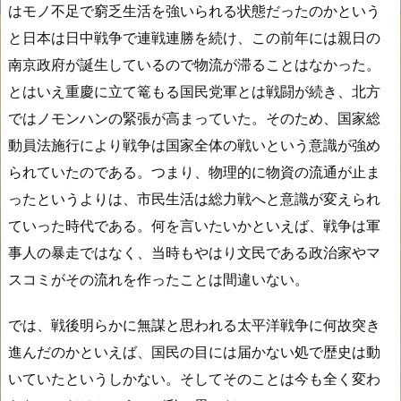
はモノ不足で窮乏生活を強いられる状態だったのかという
と日本は日中戦争で連戦連勝を続け、この前年には親日の
南京政府が誕生しているので物流が滞ることはなかった。
とはいえ重慶に立て篭もる国民党軍とは戦闘が続き、北方
ではノモンハンの緊張が高まっていた。そのため、国家総
動員法施行により戦争は国家全体の戦いという意識が強め
られていたのである。つまり、物理的に物資の流通が止ま
ったというよりは、市民生活は総力戦へと意識が変えられ
ていった時代である。何を言いたいかといえば、戦争は軍
事人の暴走ではなく、当時もやはり文民である政治家やマ
スコミがその流れを作ったことは間違いない。
では、戦後明らかに無謀と思われる太平洋戦争に何故突き
進んだのかといえば、国民の目には届かない処で歴史は動
いていたというしかない。そしてそのことは今も全く変わ