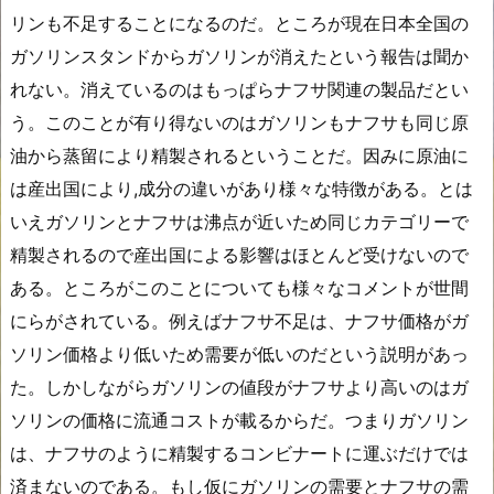
リンも不足することになるのだ。ところが現在日本全国の
ガソリンスタンドからガソリンが消えたという報告は聞か
れない。消えているのはもっぱらナフサ関連の製品だとい
う。このことが有り得ないのはガソリンもナフサも同じ原
油から蒸留により精製されるということだ。因みに原油に
は産出国により,成分の違いがあり様々な特徴がある。とは
いえガソリンとナフサは沸点が近いため同じカテゴリーで
精製されるので産出国による影響はほとんど受けないので
ある。ところがこのことについても様々なコメントが世間
にらがされている。例えばナフサ不足は、ナフサ価格がガ
ソリン価格より低いため需要が低いのだという説明があっ
た。しかしながらガソリンの値段がナフサより高いのはガ
ソリンの価格に流通コストが載るからだ。つまりガソリン
は、ナフサのように精製するコンビナートに運ぶだけでは
済まないのである。もし仮にガソリンの需要とナフサの需