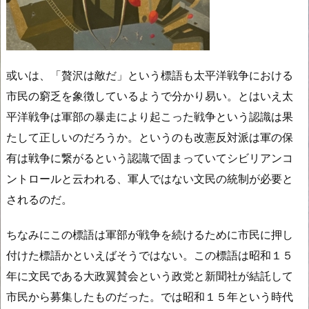
或いは、「贅沢は敵だ」という標語も太平洋戦争における
市民の窮乏を象徴しているようで分かり易い。とはいえ太
平洋戦争は軍部の暴走により起こった戦争という認識は果
たして正しいのだろうか。というのも改憲反対派は軍の保
有は戦争に繋がるという認識で固まっていてシビリアンコ
ントロールと云われる、軍人ではない文民の統制が必要と
されるのだ。
ちなみにこの標語は軍部が戦争を続けるために市民に押し
付けた標語かといえばそうではない。この標語は昭和１５
年に文民である大政翼賛会という政党と新聞社が結託して
市民から募集したものだった。では昭和１５年という時代