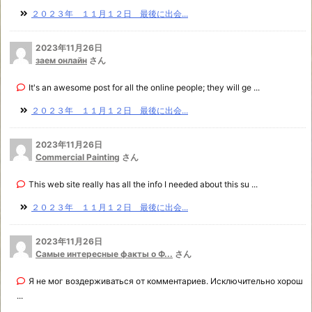
２０２３年 １１月１２日 最後に出会...
2023年11月26日
заем онлайн
さん
It's an awesome post for all the online people; they will ge ...
２０２３年 １１月１２日 最後に出会...
2023年11月26日
Commercial Painting
さん
This web site really has all the info I needed about this su ...
２０２３年 １１月１２日 最後に出会...
2023年11月26日
Самые интересные факты о Ф...
さん
Я не мог воздерживаться от комментариев. Исключительно хорош
...