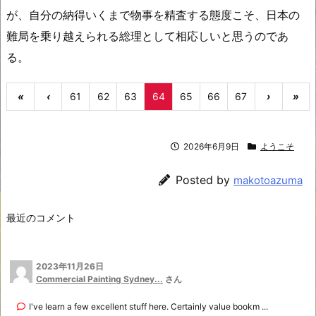
が、自分の納得いくまで物事を精査する態度こそ、日本の
難局を乗り越えられる総理として相応しいと思うのであ
る。
«
‹
61
62
63
64
65
66
67
›
»
2026年6月9日
ようこそ
Posted by
makotoazuma
最近のコメント
2023年11月26日
Commercial Painting Sydney...
さん
I've learn a few excellent stuff here. Certainly value bookm ...