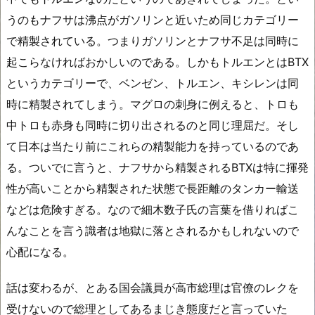
うのもナフサは沸点がガソリンと近いため同じカテゴリー
で精製されている。つまりガソリンとナフサ不足は同時に
起こらなければおかしいのである。しかもトルエンとはBTX
というカテゴリーで、ベンゼン、トルエン、キシレンは同
時に精製されてしまう。マグロの刺身に例えると、トロも
中トロも赤身も同時に切り出されるのと同じ理屈だ。そし
て日本は当たり前にこれらの精製能力を持っているのであ
る。ついでに言うと、ナフサから精製されるBTXは特に揮発
性が高いことから精製された状態で長距離のタンカー輸送
などは危険すぎる。なので細木数子氏の言葉を借りればこ
んなことを言う識者は地獄に落とされるかもしれないので
心配になる。
話は変わるが、とある国会議員が高市総理は官僚のレクを
受けないので総理としてあるまじき態度だと言っていた