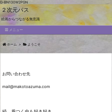
G-BN130W2PGN
２次元パス
絵画からつながる無意識
メニュー
ホーム
>
ようこそ
お問い合わせ先
mail@makotoazuma.com
続 盾つく虫も好き好き