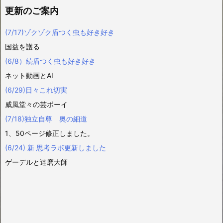
更新のご案内
(7/17)ゾクゾク盾つく虫も好き好き
国益を護る
(6/8）続盾つく虫も好き好き
ネット動画とAI
(6/29)日々これ切実
威風堂々の芸ボーイ
(7/18)独立自尊 奥の細道
1、50ページ修正しました。
(6/24) 新 思考ラボ更新しました
ゲーデルと達磨大師