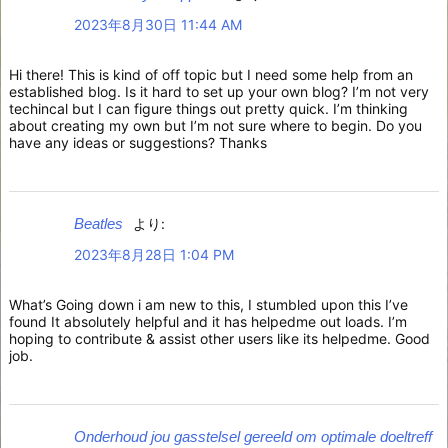
2023年8月30日 11:44 AM
Hi there! This is kind of off topic but I need some help from an
established blog. Is it hard to set up your own blog? I’m not very
techincal but I can figure things out pretty quick. I’m thinking
about creating my own but I’m not sure where to begin. Do you
have any ideas or suggestions? Thanks
Beatles
より:
2023年8月28日 1:04 PM
What’s Going down i am new to this, I stumbled upon this I’ve
found It absolutely helpful and it has helpedme out loads. I’m
hoping to contribute & assist other users like its helpedme. Good
job.
Onderhoud jou gasstelsel gereeld om optimale doeltreff