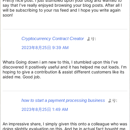
Pretty nice post. I just stumbled upon your blog and wanted to
say that I’ve really enjoyed browsing your blog posts. After all I
will be subscribing to your rss feed and I hope you write again
soon!
Cryptocurrency Contract Creator
より:
2023年8月25日 9:39 AM
Whats Going down i am new to this, I stumbled upon this I’ve
discovered It positively useful and it has helped me out loads. I’m
hoping to give a contribution & assist different customers like its
aided me. Good job.
how to start a payment processing business
より:
2023年8月25日 1:49 AM
An impressive share, I simply given this onto a colleague who was
doing slightly evaluation on this. And he in actual fact bought me