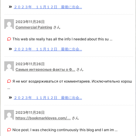
２０２３年 １１月１２日 最後に出会...
2023年11月26日
Commercial Painting
さん
This web site really has all the info I needed about this su ...
２０２３年 １１月１２日 最後に出会...
2023年11月26日
Самые интересные факты о Ф...
さん
Я не мог воздерживаться от комментариев. Исключительно хорош
...
２０２３年 １１月１２日 最後に出会...
2023年11月26日
https://bookmarkloves.com/...
さん
Nice post. I was checking continuously this blog and I am im ...