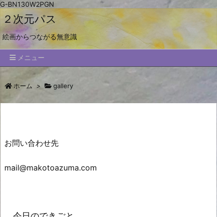
G-BN130W2PGN
２次元パス
絵画からつながる無意識
メニュー
ホーム
>
gallery
お問い合わせ先
mail@makotoazuma.com
今日のできごと