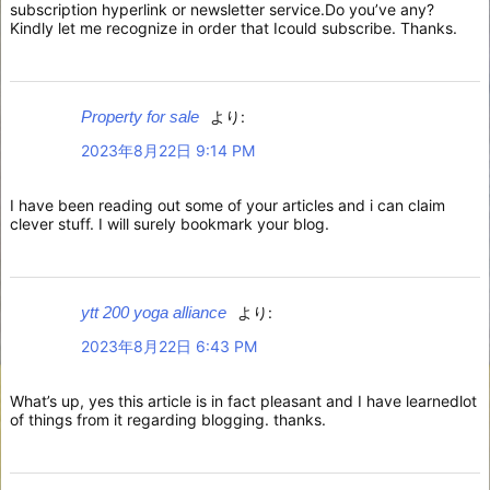
subscription hyperlink or newsletter service.Do you’ve any?
Kindly let me recognize in order that Icould subscribe. Thanks.
Property for sale
より:
2023年8月22日 9:14 PM
I have been reading out some of your articles and i can claim
clever stuff. I will surely bookmark your blog.
ytt 200 yoga alliance
より:
2023年8月22日 6:43 PM
What’s up, yes this article is in fact pleasant and I have learnedlot
of things from it regarding blogging. thanks.