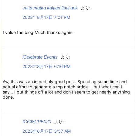
satta matka kalyan final ank
より:
2023年8月17日 7:01 PM
I value the blog.Much thanks again.
iCelebrate Events
より:
2023年8月17日 6:16 PM
Aw, this was an incredibly good post. Spending some time and
actual effort to generate a top notch article… but what can I
say… I put things off a lot and don’t seem to get nearly anything
done.
IC698CPE020
より:
2023年8月17日 3:57 AM