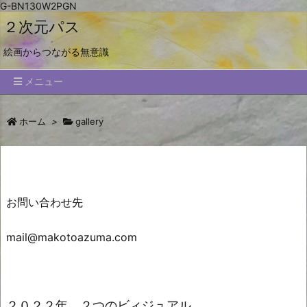
G-BN130W2PGN
２次元パス
絵画からつながる無意識
メニュー
ホーム
>
gallery
お問い合わせ先
mail@makotoazuma.com
２０２２年 ２つのビィジュアル