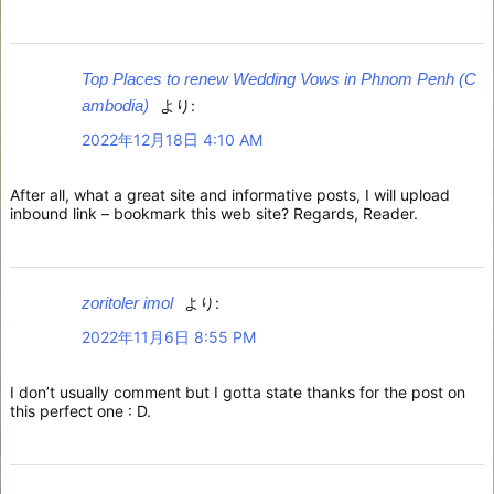
Top Places to renew Wedding Vows in Phnom Penh (C
ambodia)
より:
2022年12月18日 4:10 AM
After all, what a great site and informative posts, I will upload
inbound link – bookmark this web site? Regards, Reader.
zoritoler imol
より:
2022年11月6日 8:55 PM
I don’t usually comment but I gotta state thanks for the post on
this perfect one : D.