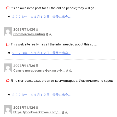
It's an awesome post for all the online people; they will ge ...
２０２３年 １１月１２日 最後に出会...
2023年11月26日
Commercial Painting
さん
This web site really has all the info I needed about this su ...
２０２３年 １１月１２日 最後に出会...
2023年11月26日
Самые интересные факты о Ф...
さん
Я не мог воздерживаться от комментариев. Исключительно хорош
...
２０２３年 １１月１２日 最後に出会...
2023年11月26日
https://bookmarkloves.com/...
さん