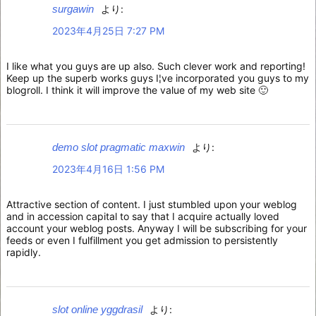
surgawin
より:
2023年4月25日 7:27 PM
I like what you guys are up also. Such clever work and reporting!
Keep up the superb works guys I¦ve incorporated you guys to my
blogroll. I think it will improve the value of my web site 🙂
demo slot pragmatic maxwin
より:
2023年4月16日 1:56 PM
Attractive section of content. I just stumbled upon your weblog
and in accession capital to say that I acquire actually loved
account your weblog posts. Anyway I will be subscribing for your
feeds or even I fulfillment you get admission to persistently
rapidly.
slot online yggdrasil
より: