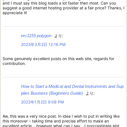
and I must say this blog loads a lot faster then most. Can you
suggest a good internet hosting provider at a fair price? Thanks, I
appreciate it!
erc1155 polygon
より:
2023年3月2日 12:16 PM
Some genuinely excellent posts on this web site, regards for
contribution.
How to Start a Medical and Dental Instruments and Sup
plies Business (Beginners Guide)
より:
2023年1月2日 9:08 PM
Aw, this was a very nice post. In idea I wish to put in writing like
this moreover – taking time and precise effort to make an
excellent article… however what can I say… I procrastinate alot