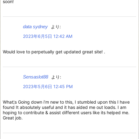
soon!
data sydney
より:
2023年6月5日 12:42 AM
Would love to perpetually get updated great site! .
Sensaslot88
より:
2023年5月6日 12:45 PM
What¦s Going down i’m new to this, I stumbled upon this I have
found It absolutely useful and it has aided me out loads. I am
hoping to contribute & assist different users like its helped me.
Great job.