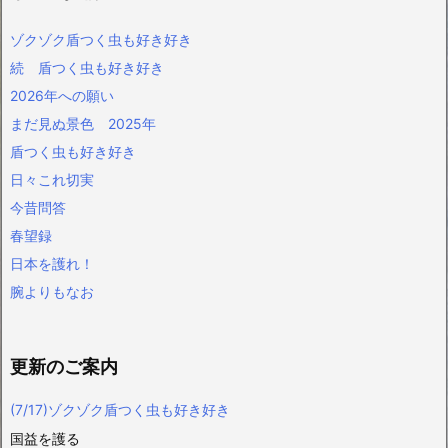
ゾクゾク盾つく虫も好き好き
続 盾つく虫も好き好き
2026年への願い
まだ見ぬ景色 2025年
盾つく虫も好き好き
日々これ切実
今昔問答
春望録
日本を護れ！
腕よりもなお
更新のご案内
(7/17)ゾクゾク盾つく虫も好き好き
国益を護る