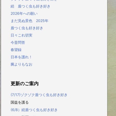
続 盾つく虫も好き好き
2026年への願い
まだ見ぬ景色 2025年
盾つく虫も好き好き
日々これ切実
今昔問答
春望録
日本を護れ！
腕よりもなお
更新のご案内
(7/17)ゾクゾク盾つく虫も好き好き
国益を護る
(6/8）続盾つく虫も好き好き