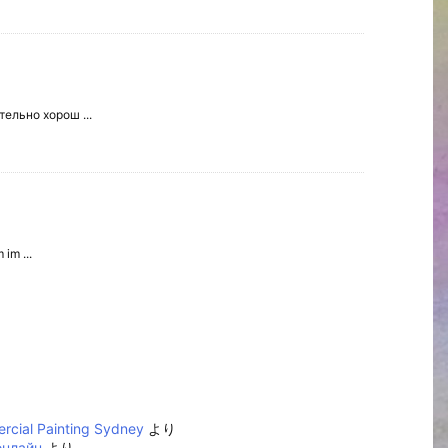
ельно хорош ...
im ...
cial Painting Sydney
より
онлайн
より