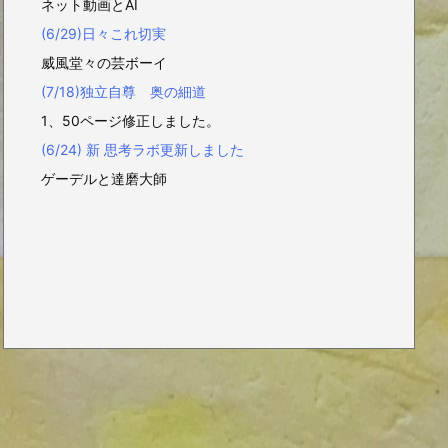
ネット動画とAI
(6/29)日々これ切実
威風堂々の芸ボーイ
(7/18)独立自尊 奥の細道
1、50ページ修正しました。
(6/24) 新 思考ラボ更新しました
ゲーデルと達磨大師