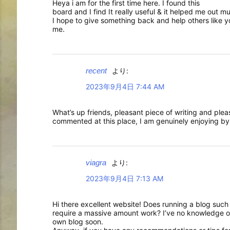
Heya i am for the first time here. I found this
board and I find It really useful & it helped me out m
I hope to give something back and help others like 
me.
recent
より:
2023年9月4日 7:44 AM
What’s up friends, pleasant piece of writing and ple
commented at this place, I am genuinely enjoying by
viagra
より:
2023年9月4日 7:13 AM
Hi there excellent website! Does running a blog such 
require a massive amount work? I’ve no knowledge o
own blog soon.