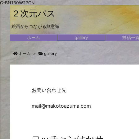
G-BN130W2PGN
２次元パス
絵画からつながる無意識
ホーム
gallery
投稿一
ホーム
>
gallery
お問い合わせ先
mail@makotoazuma.com