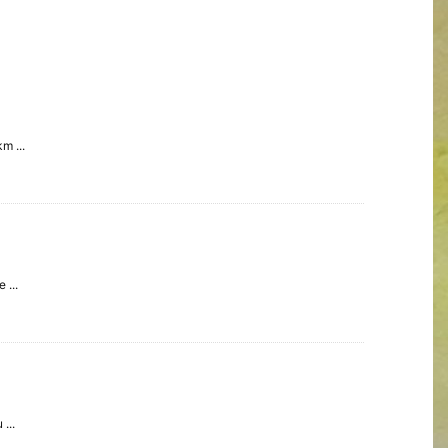
m ...
 ...
...