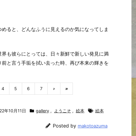
つめると、どんなふうに見えるのか気になってしま
世界も彼らにとっては、日々新鮮で新しい発見に満
り前と言う手垢を拭い去った時、再び本来の輝きを
4
5
6
7
›
»
022年10月11日
gallery
,
ようこそ
,
絵本
絵本
Posted by
makotoazuma