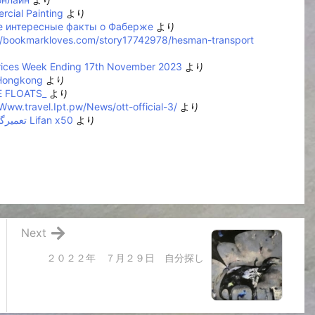
cial Painting
より
 интересные факты о Фаберже
より
//bookmarkloves.com/story17742978/hesman-transport
rices Week Ending 17th November 2023
より
 Hongkong
より
 FLOATS_
より
/Www.travel.Ipt.pw/News/ott-official-3/
より
تعمیرگاه لیفان Lifan x50
より
Next
２０２２年 ７月２９日 自分探し