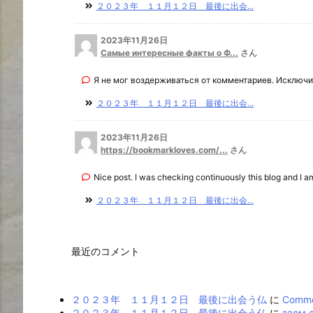
２０２３年 １１月１２日 最後に出会...
2023年11月26日
Самые интересные факты о Ф...
さん
Я не мог воздерживаться от комментариев. Исключит
２０２３年 １１月１２日 最後に出会...
2023年11月26日
https://bookmarkloves.com/...
さん
Nice post. I was checking continuously this blog and I am 
２０２３年 １１月１２日 最後に出会...
最近のコメント
２０２３年 １１月１２日 最後に出会う仏
に
Commer
２０２３年 １１月１２日 最後に出会う仏
に
заем 