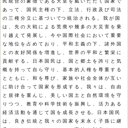
民 統 合 の 象 徴 で あ る 天 皇 を 戴 い た だ く 国 家 で
あ っ て 、 国 民 主 権 の 下 、 立 法 、 行 政 及 び 司 法
の 三 権 分 立 に 基 づ い てつ 統 治 さ れ る 。 我 が 国
は 、 先 の 大 戦 に よ る 荒 廃 や 幾 多 の 大 災 害 を 乗
り 越 え て 発 展 し 、 今 や 国 際 社 会 に お い て 重 要
な 地 位 を 占 め て お り 、 平 和 主 義 の 下 、 諸 外 国
と の 友 好 関 係 を 増 進 し 、 世 界 の 平 和 と 繁 栄 に
貢 献 す る 。 日 本 国 民 は 、 国 と 郷 土 を 誇 り と 気
概 を 持 っ て 自 ら 守 り 、 基 本 的 人 権 を 尊 重 す る
と と も に 、 和 を 尊 び 、 家 族 や 社 会 全 体 が 互 い
に 助 け 合 っ て 国 家 を 形 成 す る 。 我 々 は 、 自 由
と 規 律 を 重 ん じ 、 美 し い 国 土 と 自 然 環 境 を 守
り つ つ 、 教 育 や 科 学 技 術 を 振 興 し 、 活 力 あ る
経 済 活 動 を 通 じ て 国 を 成 長 さ せ る。 日 本 国 民
は 、 良 き 伝 統 と 我 々 の 国 家 を 末 永 く 子 孫 に 継