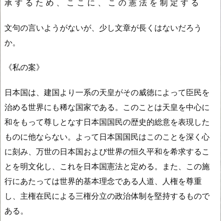
承 す る た め 、 こ こ に 、 こ の 憲 法 を 制 定 す る
文句の言いようがないが、少し文章が長くはないだろう
か。
《私の案》
日本国は、建国より一系の天皇がその威徳によって臣民を
治める世界にも稀な国家である。このことは天皇を中心に
和をもって尊しとなす日本国国民の歴史的総意を表現した
ものに他ならない。よって日本国国民はこのことを深く心
に刻み、万世の日本国および世界の恒久平和を希求するこ
とを明文化し、これを日本国憲法と定める。また、この施
行にあたっては世界的基本理念である人道、人権を尊重
し、主権在民による三権分立の政治体制を堅持するもので
ある。