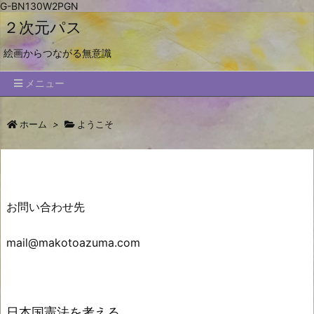
G-BN130W2PGN
２次元パス
絵画からつながる無意識
メニュー
ホーム
>
ようこそ
お問い合わせ先
mail@makotoazuma.com
日本国憲法を考える