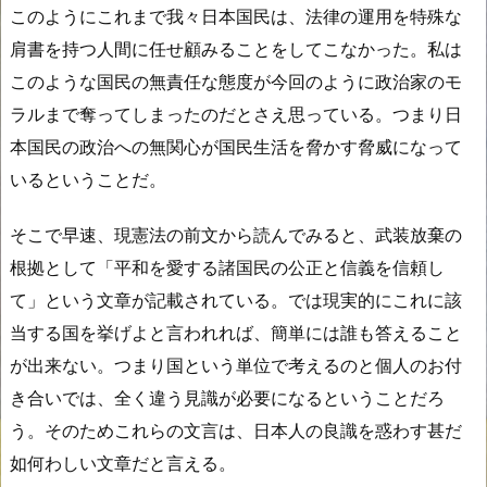
このようにこれまで我々日本国民は、法律の運用を特殊な
肩書を持つ人間に任せ顧みることをしてこなかった。私は
このような国民の無責任な態度が今回のように政治家のモ
ラルまで奪ってしまったのだとさえ思っている。つまり日
本国民の政治への無関心が国民生活を脅かす脅威になって
いるということだ。
そこで早速、現憲法の前文から読んでみると、武装放棄の
根拠として「平和を愛する諸国民の公正と信義を信頼し
て」という文章が記載されている。では現実的にこれに該
当する国を挙げよと言われれば、簡単には誰も答えること
が出来ない。つまり国という単位で考えるのと個人のお付
き合いでは、全く違う見識が必要になるということだろ
う。そのためこれらの文言は、日本人の良識を惑わす甚だ
如何わしい文章だと言える。