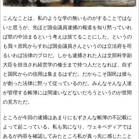
こんなことは、私のような学の無いものがすることではな
いと思うが、先ほど国会議員逮捕の報道を知り黙っていれ
ば世の中治まるという考えは捨てることにした。というの
も我々庶民からすれば国会議員さんというのは立法府を司
るいわば法律のプロだ。しかも逮捕された人は文部科学副
大臣を担当され経営学の修士まで持つ人だとなれば、自ず
と国民からの信用は集まるはずだ。だからこそ国民は彼ら
が創った法律に黙って従っているのだ。みんなそんな人達
が管理する帳簿には間違いなどないだろうというのが世間
の見方ただ。
ところが今回の逮捕はあまりにもずさんな帳簿の不記載に
よって起こっている。私も気になり、ウェキペディアでは
あるが内容を確認してみたところ私が真っ先に感じたこと