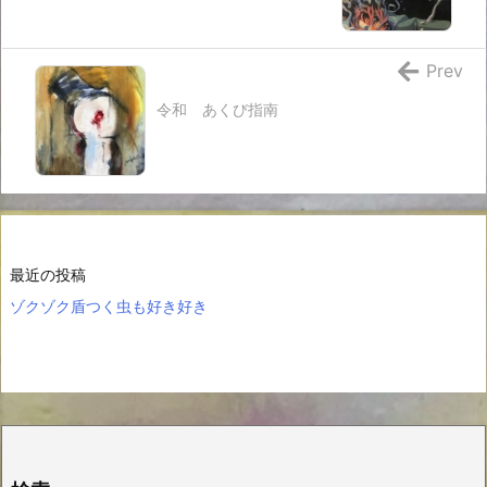
Prev
令和 あくび指南
最近の投稿
ゾクゾク盾つく虫も好き好き