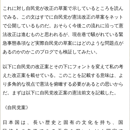
これに対し自民党が改正の草案で示しているところを読ん
でみる。この文はすでに自民党が憲法改正の草案をネット
で公開しているものだ。おそらく今後この流れに沿って憲
法改正は進むものと思われるが、現在巷で騒がれている緊
急事態条項など実際自民党の草案にはどのような問題点が
あるのかのかこのブログでも検証してみたい。
以下に自民党の改正案とその下にフォントを変えて私の考
えた改正案を載せている。このことを記載する意味は、よ
り多角的な視点で憲法を俯瞰する必要があるとの思いから
だ。まずは以下に自民党改正案の憲法前文を記載した。
《自民党案》
日 本 国 は 、 長 い 歴 史 と 固 有 の 文 化 を 持 ち 、 国