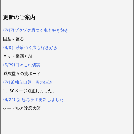
更新のご案内
(7/17)ゾクゾク盾つく虫も好き好き
国益を護る
(6/8）続盾つく虫も好き好き
ネット動画とAI
(6/29)日々これ切実
威風堂々の芸ボーイ
(7/18)独立自尊 奥の細道
1、50ページ修正しました。
(6/24) 新 思考ラボ更新しました
ゲーデルと達磨大師