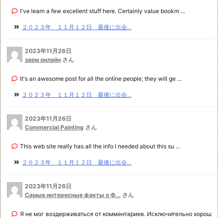
I've learn a few excellent stuff here. Certainly value bookm ...
２０２３年 １１月１２日 最後に出会...
2023年11月26日
заем онлайн
さん
It's an awesome post for all the online people; they will ge ...
２０２３年 １１月１２日 最後に出会...
2023年11月26日
Commercial Painting
さん
This web site really has all the info I needed about this su ...
２０２３年 １１月１２日 最後に出会...
2023年11月26日
Самые интересные факты о Ф...
さん
Я не мог воздерживаться от комментариев. Исключительно хорош