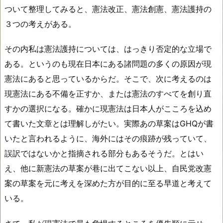
ついて整理してみると、憲法改正、憲法創憲、憲法護持の
３つの考えがある。
その内私は憲法護持については、はっきり否定的な立場で
ある。というのも現在日本にある諸問題の多くの原因が現
憲法にあると思っているからだ。そこで、次に考えるのは
現憲法にある不備を正すか、または憲法のすべてを創り直
すかの選択になる。確かに現憲法は日本人がこころを込め
て書いた文章とは理解しがたい。実際あの草案はGHQが書
いたと言われるように、海外にはその痕跡が残っていて、
誤訳ではないかと指摘される部分もあるそうだ。とはい
え、他に新憲法の草案が巷に出てこない以上、自民党改憲
案の草案を元に考えを深めた方が目的に至る早道と考えて
いる。