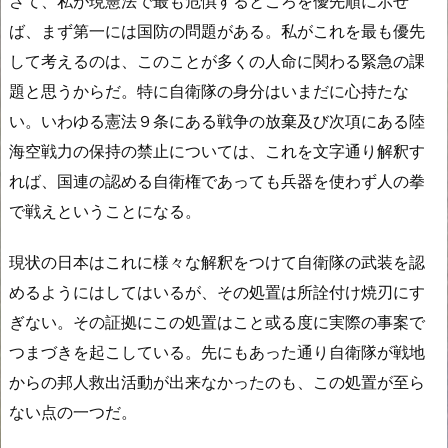
さて、私が現憲法で最も危惧するところを優先順に示せ
ば、まず第一には国防の問題がある。私がこれを最も優先
して考えるのは、このことが多くの人命に関わる緊急の課
題と思うからだ。特に自衛隊の身分はいまだに心持たな
い。いわゆる憲法９条にある戦争の放棄及び次項にある陸
海空戦力の保持の禁止については、これを文字通り解釈す
れば、国連の認める自衛権であっても兵器を使わず人の拳
で戦えということになる。
現状の日本はこれに様々な解釈をつけて自衛隊の武装を認
めるようにはしてはいるが、その処置は所詮付け焼刃にす
ぎない。その証拠にこの処置はこと或る度に実際の事案で
つまづきを起こしている。先にもあった通り自衛隊が戦地
からの邦人救出活動が出来なかったのも、この処置が至ら
ない点の一つだ。