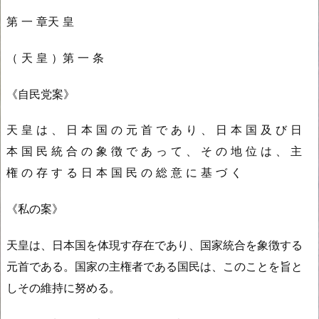
第 一 章
天 皇
（ 天 皇 ）
第 一 条
《自民党案》
天 皇 は 、 日 本 国 の 元 首 で あ り 、 日 本 国 及 び 日
本 国 民 統 合 の 象 徴 で あ っ て 、 そ の 地 位 は 、 主
権 の 存 す る 日 本 国 民 の 総 意 に 基 づ く
《私の案》
天皇は、日本国を体現す存在であり、国家統合を象徴する
元首である。国家の主権者である国民は、このことを旨と
しその維持に努める。