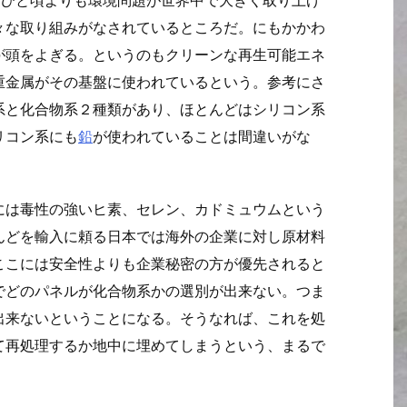
々な取り組みがなされているところだ。にもかかわ
が頭をよぎる。というのもクリーンな再生可能エネ
重金属がその基盤に使われているという。参考にさ
系と化合物系２種類があり、ほとんどはシリコン系
リコン系にも
鉛
が使われていることは間違いがな
には毒性の強いヒ素、セレン、カドミュウムという
んどを輸入に頼る日本では海外の企業に対し原材料
ここには安全性よりも企業秘密の方が優先されると
でどのパネルが化合物系かの選別が出来ない。つま
出来ないということになる。そうなれば、これを処
て再処理するか地中に埋めてしまうという、まるで