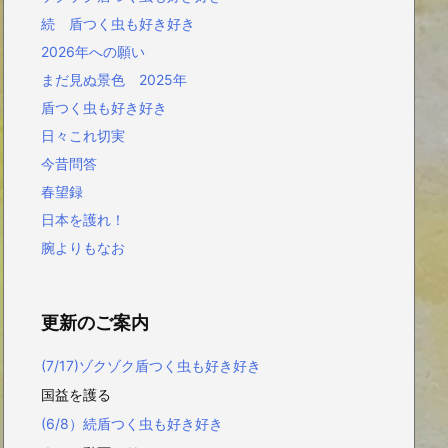
続 盾つく虫も好き好き
2026年への願い
まだ見ぬ景色 2025年
盾つく虫も好き好き
日々これ切実
今昔問答
春望録
日本を護れ！
腕よりもなお
更新のご案内
(7/17)ゾクゾク盾つく虫も好き好き
国益を護る
(6/8）続盾つく虫も好き好き