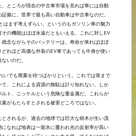
た。ところが現在の中古車市場を見れば車には自動
の証拠に、世界で最も高い自動車は中古車なのだ。
ことはまず考えずらい。というのもガソリン車の魅力
ばその機能はほぼ永遠だともいえる。これに対しEV
、残念ながらそのバッテリーは、寿命が来ればほぼ
りどれほど高価な外装のEV車であっても中身が使い
はないのだ。
きれいでも廃棄を待つばかりという。これでは骨まで
いて、これによる資源の無駄は計り知れない。しか
バルト、ニッケルという危険な重金属だ。これらが
炭素がもたらすとされる被害どころではない。
むとされるが、過去の地球では巨大な樹木が生い茂
期になれば地表は一面氷に覆われ光の反射率が高い