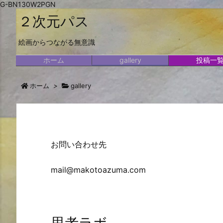
G-BN130W2PGN
２次元パス
絵画からつながる無意識
ホーム
gallery
投稿一
ホーム
>
gallery
お問い合わせ先
mail@makotoazuma.com