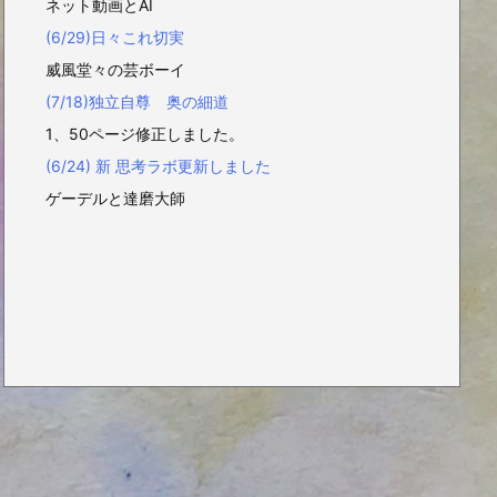
ネット動画とAI
(6/29)日々これ切実
威風堂々の芸ボーイ
(7/18)独立自尊 奥の細道
1、50ページ修正しました。
(6/24) 新 思考ラボ更新しました
ゲーデルと達磨大師