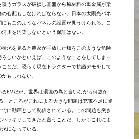
を覆うガラスが破損し基盤から原材料の重金属が染
染の心配もしなければならない。日本の太陽光パネ
間にもこのようなパネルの設置が見うけられる。こ
の河川を汚染しないという保証はない。
の状況を見ると農家が手放した畑をこのような危険
恐ろしいかといえば、このようなことをしてしまっ
うことだ。恐らく現在トラクターで抗議デモをして
のかもしれない。
いるEVだが、世界は環境の為と言いながら何故か
いる。ところがこれによる大きな問題は充電不足に陥
すでに動画として配信されている。この問題も突き
てハッキリしてきたと言うことだ。しかもこれによ
状況になっている。