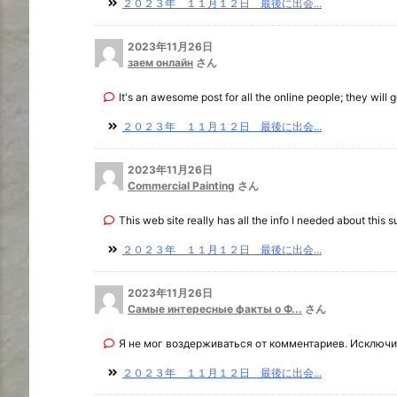
２０２３年 １１月１２日 最後に出会...
2023年11月26日
заем онлайн
さん
It's an awesome post for all the online people; they will ge
２０２３年 １１月１２日 最後に出会...
2023年11月26日
Commercial Painting
さん
This web site really has all the info I needed about this su 
２０２３年 １１月１２日 最後に出会...
2023年11月26日
Самые интересные факты о Ф...
さん
Я не мог воздерживаться от комментариев. Исключит
２０２３年 １１月１２日 最後に出会...