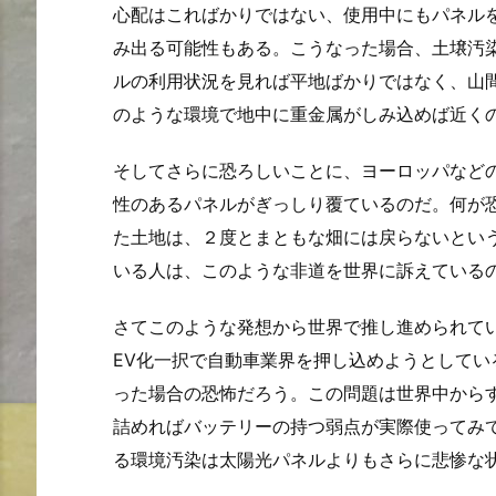
心配はこればかりではない、使用中にもパネル
み出る可能性もある。こうなった場合、土壌汚
ルの利用状況を見れば平地ばかりではなく、山
のような環境で地中に重金属がしみ込めば近く
そしてさらに恐ろしいことに、ヨーロッパなど
性のあるパネルがぎっしり覆ているのだ。何が
た土地は、２度とまともな畑には戻らないとい
いる人は、このような非道を世界に訴えている
さてこのような発想から世界で推し進められて
EV化一択で自動車業界を押し込めようとして
った場合の恐怖だろう。この問題は世界中から
詰めればバッテリーの持つ弱点が実際使ってみ
る環境汚染は太陽光パネルよりもさらに悲惨な