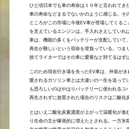
ひと頃日本でも車の寿命は１０年と言われてき
車の寿命などまるでないかのように感じる。そ
ところがこの市場に今後EV車が登場してくる
を支えているエンジンは、手入れさえしていれ
車は、機能の多くをバッテリーが支配していて
再生が難しいという宿命を背負っている。つま
捨てライターではその車に愛着など持てるはず
このため現在行き場を失ったEV車は、外装が
愛されるガソリン車とは大違いの一生を送って
も恐ろしいのはやはりバッテリーに使われるコ
再生されずに放置された場合のリスクは二酸化
とはいえ二酸化炭素濃度が上がって温暖化が進
り生命の主が爆発的に増えたとされる。一方氷